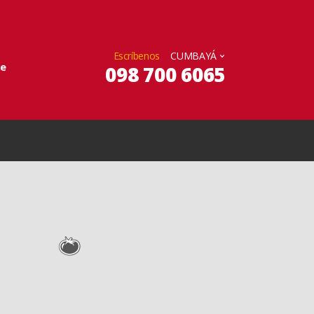
Escríbenos
ve
098 700 6065