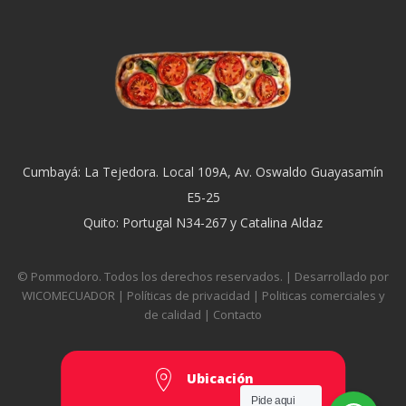
Cumbayá: La Tejedora. Local 109A, Av. Oswaldo Guayasamín
E5-25
Quito: Portugal N34-267 y Catalina Aldaz
© Pommodoro. Todos los derechos reservados. | Desarrollado por
WICOMECUADOR
|
Políticas de privacidad
|
Politicas comerciales y
de calidad
|
Contacto
Ubicación
Pide aqui