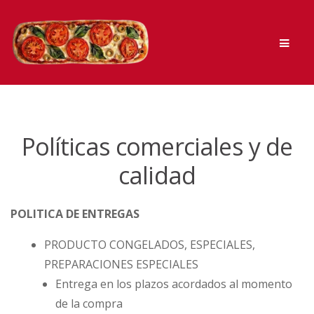
Skip
Skip
Men
to
to
navigation
content
Políticas comerciales y de
calidad
POLITICA DE ENTREGAS
PRODUCTO CONGELADOS, ESPECIALES,
PREPARACIONES ESPECIALES
Entrega en los plazos acordados al momento
de la compra