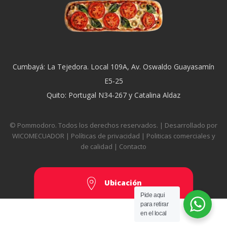
Cumbayá: La Tejedora. Local 109A, Av. Oswaldo Guayasamín
E5-25
Quito: Portugal N34-267 y Catalina Aldaz
© Pommodoro. Todos los derechos reservados. | Desarrollado por
WICOMECUADOR
|
Políticas de privacidad
|
Politicas comerciales y
de calidad
|
Contacto
Ubicación
Pide aqui
para retirar
en el local